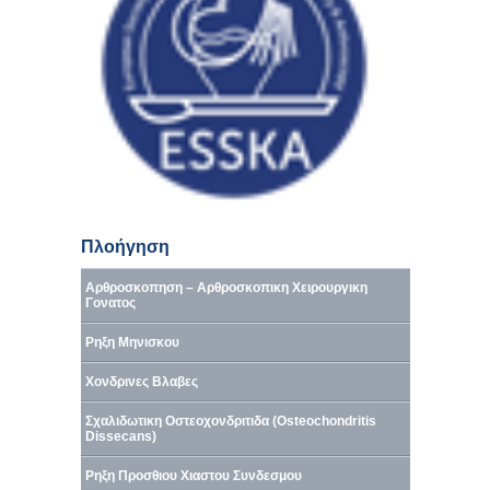
Πλοήγηση
Αρθροσκοπηση – Αρθροσκοπικη Χειρουργικη
Γονατος
Ρηξη Μηνισκου
Χονδρινες Βλαβες
Σχαλιδωτικη Οστεοχονδριτιδα (Osteochondritis
Dissecans)
Ρηξη Προσθιου Χιαστου Συνδεσμου