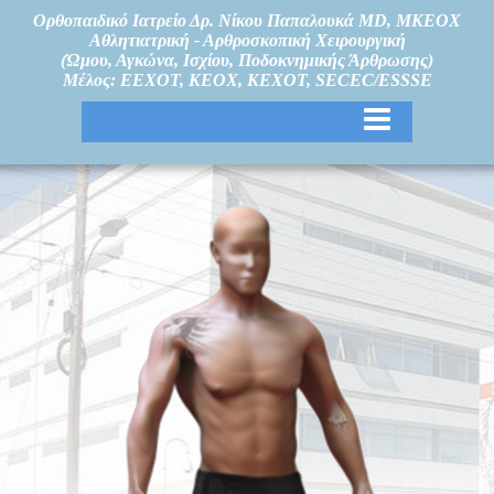
Ορθοπαιδικό Ιατρείο Δρ. Νίκου Παπαλουκά MD, MKEOX
Αθλητιατρική - Αρθροσκοπική Χειρουργική
(Ώμου, Αγκώνα, Ισχίου, Ποδοκνημικής Άρθρωσης)
Μέλος: ΕΕΧΟΤ, ΚΕΟΧ, ΚΕΧΟΤ, SECEC/ESSSE