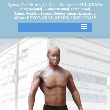
Ορθοπαιδικό Ιατρείο Δρ. Νίκου Παπαλουκά MD, MKEOX
Αθλητιατρική - Αρθροσκοπική Χειρουργική
(Ώμου, Αγκώνα, Ισχίου, Ποδοκνημικής Άρθρωσης)
Μέλος: ΕΕΧΟΤ, ΚΕΟΧ, ΚΕΧΟΤ, SECEC/ESSSE