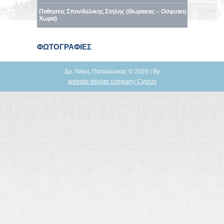
Παθησεις Σπονδυλικης Στηλης (Θωρακας – Οσφυικη
Χωρα)
ΦΩΤΟΓΡΑΦΙΕΣ
Δρ. Νίκος Παπαλουκάς © 2026 | By
website design company Cyprus